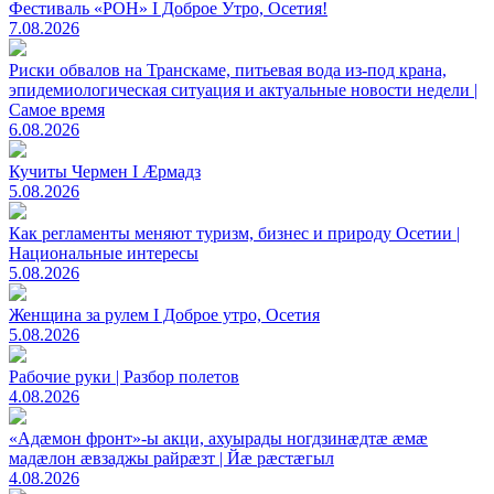
Фестиваль «РОН» I Доброе Утро, Осетия!
7.08.2026
Риски обвалов на Транскаме, питьевая вода из-под крана,
эпидемиологическая ситуация и актуальные новости недели |
Самое время
6.08.2026
Кучиты Чермен I Æрмадз
5.08.2026
Как регламенты меняют туризм, бизнес и природу Осетии |
Национальные интересы
5.08.2026
Женщина за рулем I Доброе утро, Осетия
5.08.2026
Рабочие руки | Разбор полетов
4.08.2026
«Адæмон фронт»-ы акци, ахуырады ногдзинæдтæ æмæ
мадæлон æвзаджы райрæзт | Йæ рæстæгыл
4.08.2026