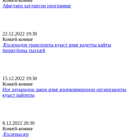
Комæй-коммæ
Афæдзæн хатдзæгон программæ
22.12.2022 19:30
Комæй-коммæ
Æхсæнадон транспорты куыст æмæ кадетты кафты
бæрæгбоны тыххæй
15.12.2022 19:30
Комæй-коммæ
Ног ахуырадон закон æмæ æнæкоммерцион организациты
куыст районты
8.12.2022 20:30
Комæй-коммæ
Æхсæрысæр