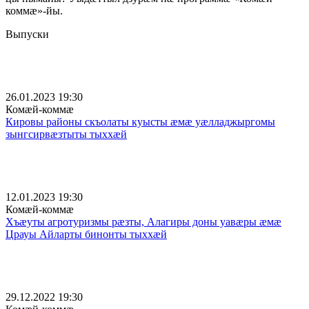
коммæ»-йы.
Выпуски
26.01.2023 19:30
Комæй-коммæ
Кировы районы скъолаты куысты æмæ уæлладжыргомы
зынгсирвæзтыты тыххæй
12.01.2023 19:30
Комæй-коммæ
Хъæуты агротуризмы рæзты, Алагиры доны уавæры æмæ
Црауы Айларты бинонты тыххæй
29.12.2022 19:30