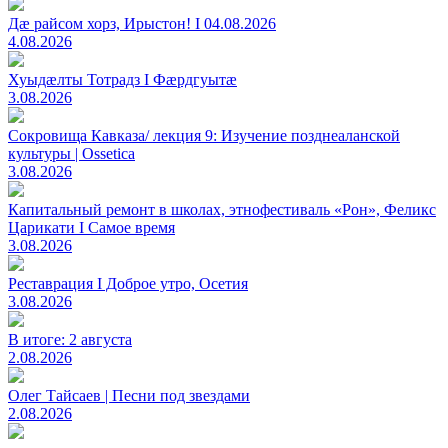
Дæ райсом хорз, Ирыстон! I 04.08.2026
4.08.2026
Хуыдæлты Тотрадз I Фæрдгуытæ
3.08.2026
Сокровища Кавказа/ лекция 9: Изучение позднеаланской
культуры | Ossetica
3.08.2026
Капитальный ремонт в школах, этнофестиваль «Рон», Феликс
Царикати I Самое время
3.08.2026
Реставрация I Доброе утро, Осетия
3.08.2026
В итоге: 2 августа
2.08.2026
Олег Тайсаев | Песни под звездами
2.08.2026