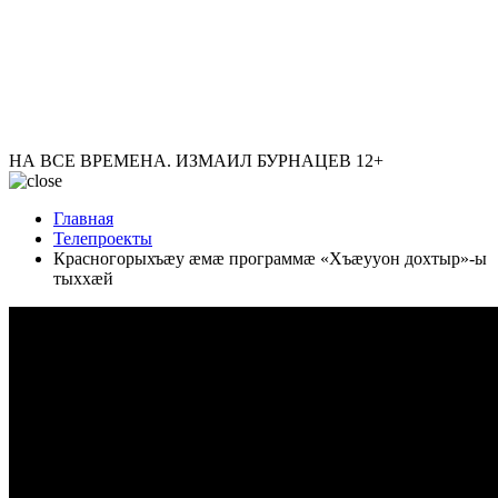
НА ВСЕ ВРЕМЕНА. ИЗМАИЛ БУРНАЦЕВ
12+
Главная
Телепроекты
Красногорыхъæу æмæ программæ «Хъæууон дохтыр»-ы
тыххæй