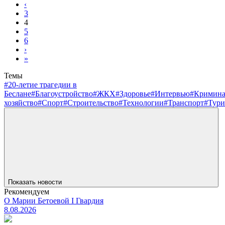
‹
3
4
5
6
›
»
Темы
#20-летие трагедии в
Беслане
#Благоустройство
#ЖКХ
#Здоровье
#Интервью
#Кримин
хозяйство
#Спорт
#Строительство
#Технологии
#Транспорт
#Тури
Показать новости
Рекомендуем
О Марии Бетоевой I Гвардия
8.08.2026