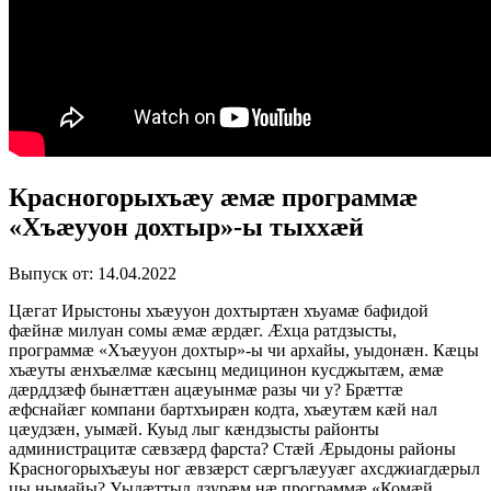
Красногорыхъæу æмæ программæ
«Хъæууон дохтыр»-ы тыххæй
Выпуск от: 14.04.2022
Цæгат Ирыстоны хъæууон дохтыртæн хъуамæ бафидой
фæйнæ милуан сомы æмæ æрдæг. Æхца ратдзысты,
программæ «Хъæууон дохтыр»-ы чи архайы, уыдонæн. Кæцы
хъæуты æнхъæлмæ кæсынц медицинон кусджытæм, æмæ
дæрддзæф бынæттæн ацæуынмæ разы чи у? Брæттæ
æфснайæг компани бартхъирæн кодта, хъæутæм кæй нал
цæудзæн, уымæй. Куыд лыг кæндзысты районты
администрацитæ сæвзæрд фарста? Стæй Æрыдоны районы
Красногорыхъæуы ног æвзæрст сæргълæууæг ахсджиагдæрыл
цы нымайы? Уыдæттыл дзурæм нæ программæ «Комæй