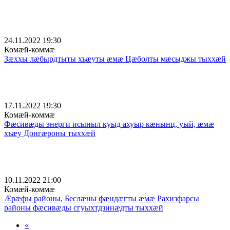
24.11.2022 19:30
Комæй-коммæ
Зæххы лæбырдтыты хъæуты æмæ Цæболты мæсыджы тыххæй
17.11.2022 19:30
Комæй-коммæ
Фæсивæды энерги исыныл куыд ахуыр кæнынц, уый, æмæ
хъæу Донгæроны тыххæй
10.11.2022 21:00
Комæй-коммæ
Æрæфы районы, Беслæны фæндæгты æмæ Рахизфарсы
районы фæсивæды сгуыхтдзинæдты тыххæй
«