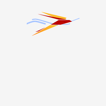
ом их отраслевых и региональных особенностей.
СЛЕДУЮЩИЙ МАТЕРИАЛ
Таймураз Тускаев провел 52-е заседание
парламента РСО-Алания