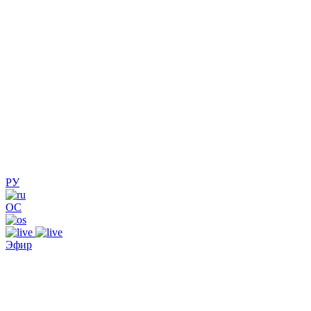
РУ
ОС
Эфир