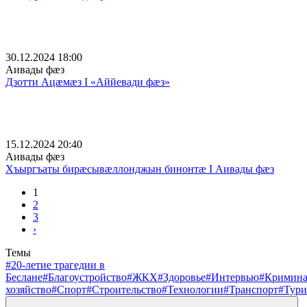
30.12.2024 18:00
Аивады фæз
Дзотти Ацӕмӕз I «Аййевади фӕз»
15.12.2024 20:40
Аивады фæз
Хъыргъаты бирӕсывӕллонджын бинонтӕ I Аивады фӕз
1
2
3
›
Темы
#20-летие трагедии в
Беслане
#Благоустройство
#ЖКХ
#Здоровье
#Интервью
#Кримин
хозяйство
#Спорт
#Строительство
#Технологии
#Транспорт
#Тури