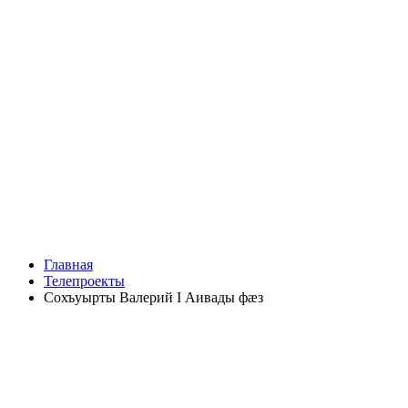
Главная
Телепроекты
Сохъуырты Валерий I Аивады фæз