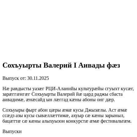
Сохъуырты Валерий I Аивады фæз
Выпуск от: 30.11.2025
Нӕ равдысты уазӕг РЦИ-Аланийы культурӕйы сгуыхт кусӕг,
зарӕггӕнгӕг Сохъуырты Валерий йӕ цард раджы сбаста
аивадимӕ, ӕнӕсайд ын лӕггад кӕны абоны онг дӕр.
Сохъуыры фырт абон цӕры ӕмӕ кусы Джызӕлы. Аст ӕмӕ
ссӕдз азы кусы сывӕллӕттимӕ, ахуыр сӕ кӕны зарыныл,
бацӕттӕ сӕ кӕны алыхуызон конкурстӕ ӕмӕ фестивальтӕм.
Выпуски