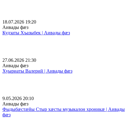
18.07.2026 19:20
Аивады фæз
Кудзаты Хъазыбек | Аивады фæз
27.06.2026 21:30
Аивады фæз
Хуыриаты Валерий | Аивады фæз
9.05.2026 20:10
Аивады фæз
Фыдыбæстæйы Стыр хæсты музыкалон хроникæ | Аивады
фæз