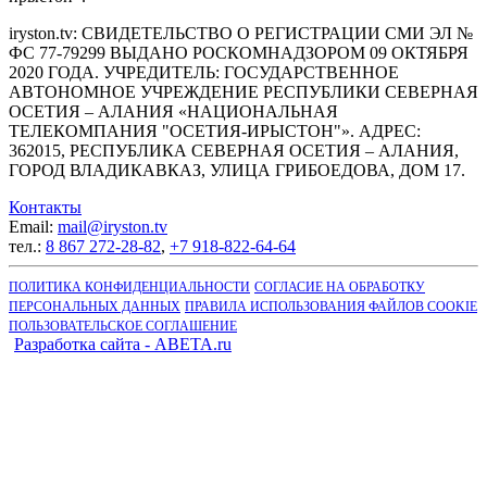
iryston.tv: CВИДЕТЕЛЬСТВО О РЕГИСТРАЦИИ СМИ ЭЛ №
ФС 77-79299 ВЫДАНО РОСКОМНАДЗОРОМ 09 ОКТЯБРЯ
2020 ГОДА. УЧРЕДИТЕЛЬ: ГОСУДАРСТВЕННОЕ
АВТОНОМНОЕ УЧРЕЖДЕНИЕ РЕСПУБЛИКИ СЕВЕРНАЯ
ОСЕТИЯ – АЛАНИЯ «НАЦИОНАЛЬНАЯ
ТЕЛЕКОМПАНИЯ "ОСЕТИЯ-ИРЫСТОН"». АДРЕС:
362015, РЕСПУБЛИКА СЕВЕРНАЯ ОСЕТИЯ – АЛАНИЯ,
ГОРОД ВЛАДИКАВКАЗ, УЛИЦА ГРИБОЕДОВА, ДОМ 17.
Контакты
Email:
mail@iryston.tv
тел.:
8 867 272-28-82
,
+7 918-822-64-64
ПОЛИТИКА КОНФИДЕНЦИАЛЬНОСТИ
СОГЛАСИЕ НА ОБРАБОТКУ
ПЕРСОНАЛЬНЫХ ДАННЫХ
ПРАВИЛА ИСПОЛЬЗОВАНИЯ ФАЙЛОВ COOKIE
ПОЛЬЗОВАТЕЛЬСКОЕ СОГЛАШЕНИЕ
Разработка сайта - ABETA.ru