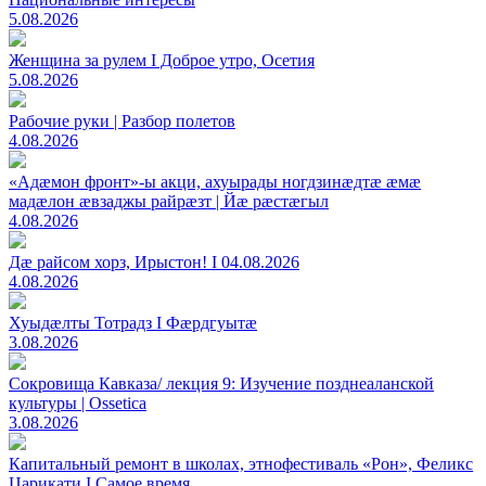
5.08.2026
Женщина за рулем I Доброе утро, Осетия
5.08.2026
Рабочие руки | Разбор полетов
4.08.2026
«Адæмон фронт»-ы акци, ахуырады ногдзинæдтæ æмæ
мадæлон æвзаджы райрæзт | Йæ рæстæгыл
4.08.2026
Дæ райсом хорз, Ирыстон! I 04.08.2026
4.08.2026
Хуыдæлты Тотрадз I Фæрдгуытæ
3.08.2026
Сокровища Кавказа/ лекция 9: Изучение позднеаланской
культуры | Ossetica
3.08.2026
Капитальный ремонт в школах, этнофестиваль «Рон», Феликс
Царикати I Самое время